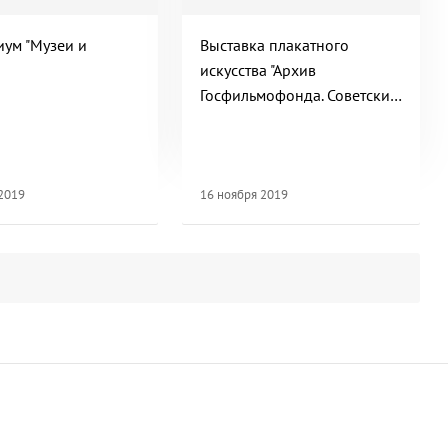
иум "Музеи и
Выставка плакатного
искусства "Архив
Госфильмофонда. Советский
киноплакат. Театр в кино и
на афише"
 2019
16 ноября 2019