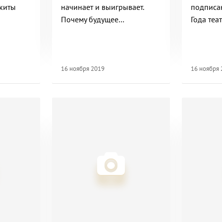
киты
начинает и выигрывает.
подписа
Почему будущее
Года теа
киноиндустрии — за
Россия-А
глобальными
анимационными
проектами?"
16 ноября 2019
16 ноября