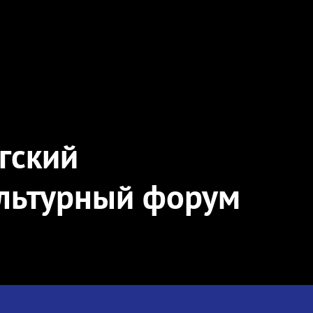
ргский
льтурный форум