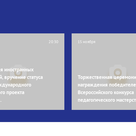
20:30
15 ноября
я иностранных
, вручение статуса
Торжественная церемон
ждународного
награждения победителей
го проекта
Всероссийского конкурса
.
педагогического мастерст.