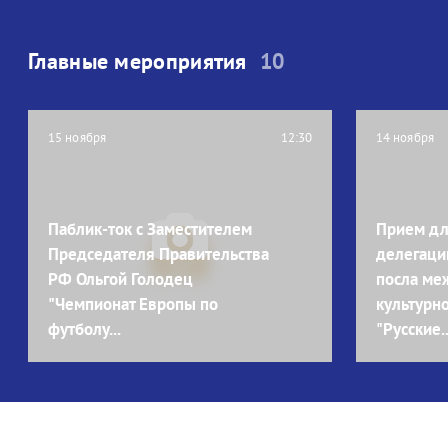
Главные мероприятия
10
15 ноября
12:30
14 ноября
Паблик-ток с Заместителем
Прием дл
Председателя Правительства
делегаций
РФ Ольгой Голодец
посла ме
"Чемпионат Европы по
культурно
футболу...
"Русские..