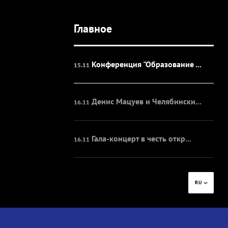
Главное
Первый день работы Форума
14.11
Конференция "Образование ...
15.11
Денис Мацуев и Челябински...
16.11
Гала-концерт в честь откр...
16.11
Гала-концерт III Междунар...
16.11
RU
Гала-открытие VIII Санкт-...
15.11