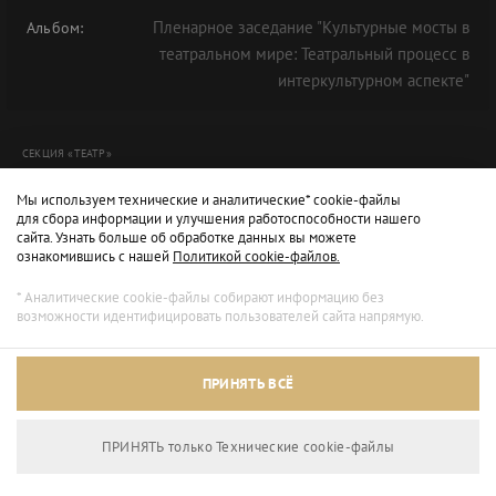
Пленарное заседание "Культурные мосты в
Альбом:
театральном мире: Театральный процесс в
интеркультурном аспекте"
СЕКЦИЯ «ТЕАТР»
Мы используем технические и аналитические* cookie-файлы
для сбора информации и улучшения работоспособности нашего
сайта. Узнать больше об обработке данных вы можете
ознакомившись с нашей
Политикой cookie-файлов.
* Аналитические cookie-файлы собирают информацию без
возможности идентифицировать пользователей сайта напрямую.
Архивный режим
ПРИНЯТЬ ВСЁ
Сайт доступен только для просмотра.
ПРИНЯТЬ только Технические сookie-файлы