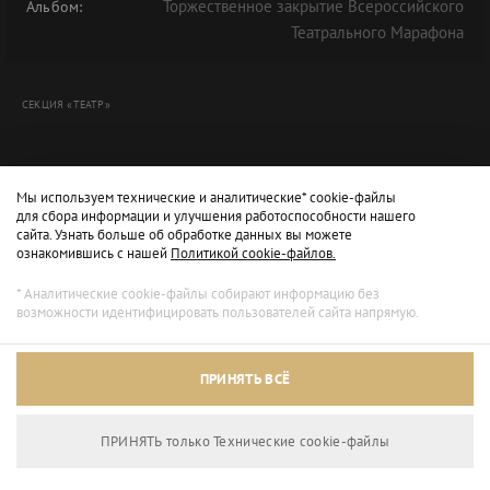
Торжественное закрытие Всероссийского
Альбом:
Театрального Марафона
СЕКЦИЯ «ТЕАТР»
Мы используем технические и аналитические* cookie-файлы
для сбора информации и улучшения работоспособности нашего
сайта. Узнать больше об обработке данных вы можете
ознакомившись с нашей
Политикой cookie-файлов.
* Аналитические cookie-файлы собирают информацию без
возможности идентифицировать пользователей сайта напрямую.
Архивный режим
ПРИНЯТЬ ВСЁ
Сайт доступен только для просмотра.
ПРИНЯТЬ только Технические сookie-файлы