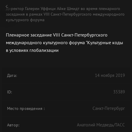
Директор Галереи Уффици Айке Шмидт во время пленарного
заседания в рамках VIII Санкт-Петербургского международного
культурного форума
Пленарное заседание VIII Санкт-Петербургского
В АРХИВЕ
международного культурного форума "Культурные коды
в условиях глобализации
14 ноября 2019
Дата:
35389
ID:
Санкт-Петербург
Место проведения
:
Анатолий Медведь/ТАСС
Автор: