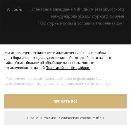
Пленарное заседание VIII Санкт-Петербургского
Альбом:
международного культурного форума
"Культурные коды в условиях глобализации"
Мы используем технические и аналитические* cookie-файлы
для сбора информации и улучшения работоспособности нашего
сайта. Узнать больше об обработке данных вы можете
ознакомившись с нашей
Политикой cookie-файлов.
* Аналитические cookie-файлы собирают информацию без
возможности идентифицировать пользователей сайта напрямую.
Архивный режим
ПРИНЯТЬ ВСЁ
Сайт доступен только для просмотра.
ПРИНЯТЬ только Технические сookie-файлы