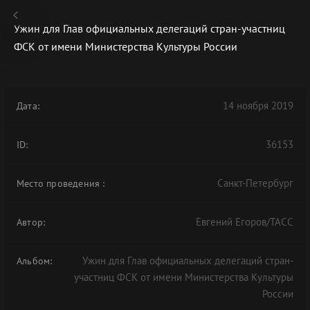
Ужин для Глав официальных делегаций стран-участниц
ФСК от имени Министерства Культуры России
В АРХИВЕ
14 ноября 2019
Дата:
36153
ID:
Санкт-Петербург
Место проведения
:
Евгений Егоров/ТАСС
Автор:
Ужин для Глав официальных делегаций стран-
Альбом:
участниц ФСК от имени Министерства Культуры
России