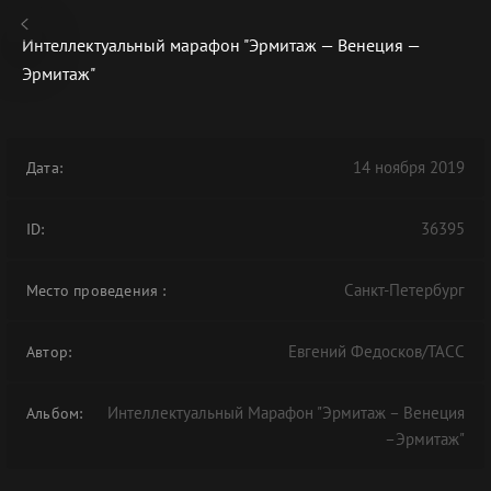
Интеллектуальный марафон "Эрмитаж — Венеция —
Эрмитаж"
В АРХИВЕ
14 ноября 2019
Дата:
36395
ID:
Санкт-Петербург
Место проведения
:
Евгений Федосков/ТАСС
Автор:
Интеллектуальный Марафон "Эрмитаж – Венеция
Альбом:
–Эрмитаж"