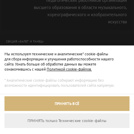
педагогических работников организаций
высшего образования в области музыкального,
хореографического и изобразительного
искусства
СЕКЦИЯ «БАЛЕТ И ТАНЕЦ»
Мы используем технические и аналитические* cookie-файлы
для сбора информации и улучшения работоспособности нашего
сайта. Узнать больше об обработке данных вы можете
ознакомившись с нашей
Политикой cookie-файлов.
* Аналитические cookie-файлы собирают информацию без
возможности идентифицировать пользователей сайта напрямую.
Архивный режим
ПРИНЯТЬ ВСЁ
Сайт доступен только для просмотра.
ПРИНЯТЬ только Технические сookie-файлы