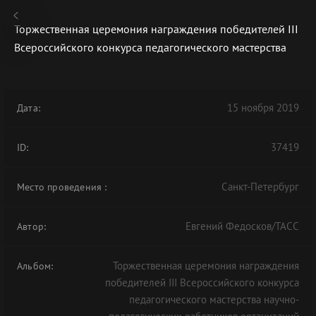
Торжественная церемония награждения победителей III
Всероссийского конкурса педагогического мастерства
В АРХИВЕ
15 ноября 2019
Дата:
37419
ID:
Санкт-Петербург
Место проведения
:
Евгений Федосков/ТАСС
Автор:
Торжественная церемония награждения
Альбом:
победителей III Всероссийского конкурса
педагогического мастерства научно-