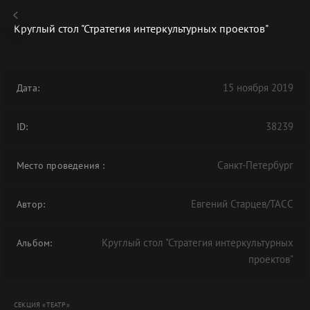
Круглый стол "Стратегия интеркультурных проектов"
15 ноября 2019
Дата:
В АРХИВЕ
38239
ID:
Санкт-Петербург
Место проведения
:
Евгений Старцев/ТАСС
Автор:
Круглый стол "Стратегия интеркультурных
Альбом:
проектов"
СЕКЦИЯ «ТЕАТР»