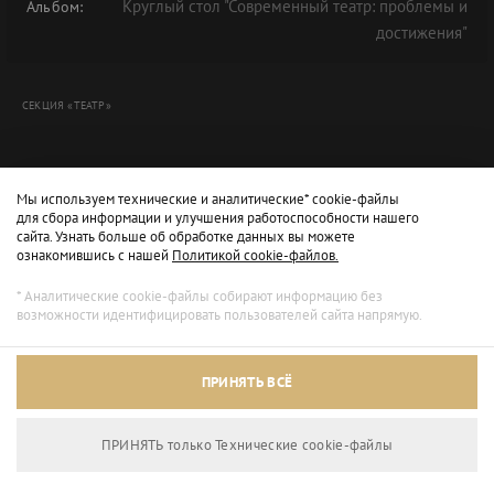
Круглый стол "Современный театр: проблемы и
Альбом:
достижения"
СЕКЦИЯ «ТЕАТР»
Мы используем технические и аналитические* cookie-файлы
для сбора информации и улучшения работоспособности нашего
сайта. Узнать больше об обработке данных вы можете
ознакомившись с нашей
Политикой cookie-файлов.
* Аналитические cookie-файлы собирают информацию без
возможности идентифицировать пользователей сайта напрямую.
Архивный режим
ПРИНЯТЬ ВСЁ
Сайт доступен только для просмотра.
ПРИНЯТЬ только Технические сookie-файлы