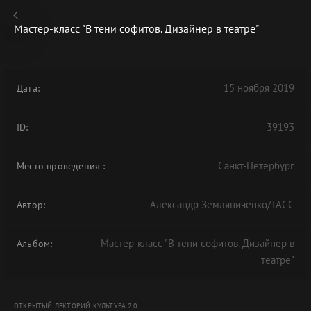
Мастер-класс "В тени софитов. Дизайнер в театре"
15 ноября 2019
Дата:
В АРХИВЕ
39193
ID:
Санкт-Петербург
Место проведения
:
Александр Земляниченко/ТАСС
Автор:
Мастер-класс "В тени софитов. Дизайнер в
Альбом:
театре"
ОТКРЫТЫЙ ЛЕКТОРИЙ КУЛЬТУРА 2.0