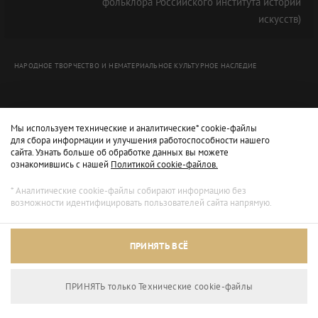
фольклора Российского института истории
искусств)
НАРОДНОЕ ТВОРЧЕСТВО И НЕМАТЕРИАЛЬНОЕ КУЛЬТУРНОЕ НАСЛЕДИЕ
Мы используем технические и аналитические* cookie-файлы
для сбора информации и улучшения работоспособности нашего
сайта. Узнать больше об обработке данных вы можете
ознакомившись с нашей
Политикой cookie-файлов.
* Аналитические cookie-файлы собирают информацию без
возможности идентифицировать пользователей сайта напрямую.
Архивный режим
ПРИНЯТЬ ВСЁ
Сайт доступен только для просмотра.
ПРИНЯТЬ только Технические сookie-файлы