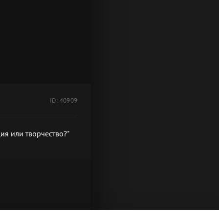
ID: 40909
ия или творчество?"
низация или