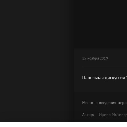
15 ноября 2019
Панельная дискуссия 
Место проведения
меро
Ирина Мотина
Автор:
Панельная ди
Альбом: