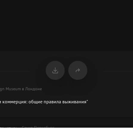
ign Museum в Лондоне
 и коммерция: общие правила выживания"
Санкт-Петербург
приятия
: