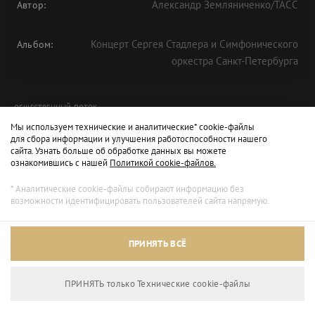
Александр Земляниченко/ТАСС
Автор:
Концерт Сергея Стадлера и Симфонического
Альбом:
оркестра Санкт-Петербурга
ОБЩЕСТВЕННЫЙ ПОТОК
Мы используем технические и аналитические* cookie-файлы
для сбора информации и улучшения работоспособности нашего
сайта. Узнать больше об обработке данных вы можете
ознакомившись с нашей
Политикой cookie-файлов.
* Аналитические cookie-файлы собирают информацию без
возможности идентифицировать пользователей сайта напрямую.
Архивный режим
ПРИНЯТЬ ВСЁ
Сайт доступен только для просмотра.
ПРИНЯТЬ только Технические сookie-файлы