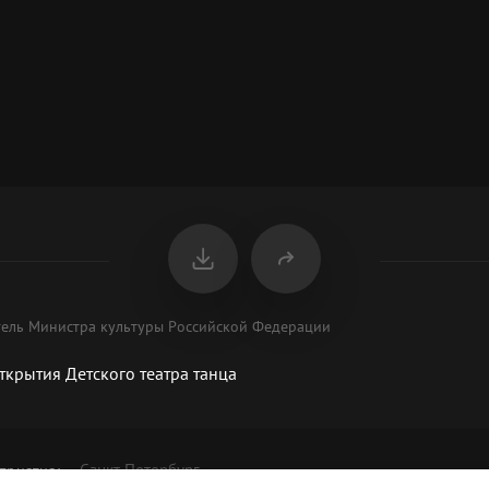
тель Министра культуры Российской Федерации
открытия Детского театра танца
Санкт-Петербург
приятия
: