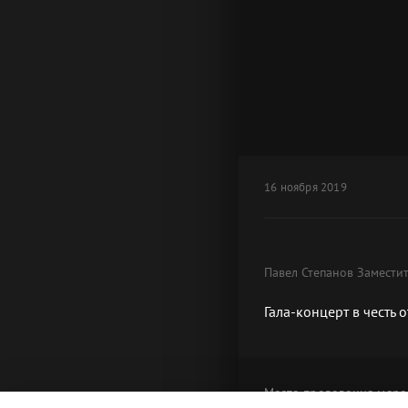
16 ноября 2019
Павел Степанов Замести
Гала-концерт в честь 
Место проведения
меро