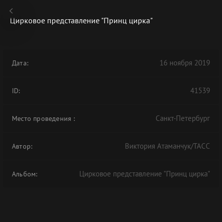
Цирковое представление "Принц цирка"
16 ноября 2019
Дата:
В АРХИВЕ
41539
ID:
Санкт-Петербург
Место проведения
:
Виктория Атаманчук/ТАСС
Автор:
Цирковое представление "Принц цирка"
Альбом: