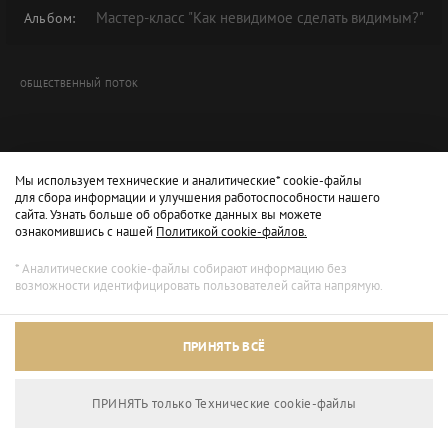
Мастер-класс "Как невидимое сделать видимым?"
Альбом:
ОБЩЕСТВЕННЫЙ ПОТОК
Мы используем технические и аналитические* cookie-файлы
для сбора информации и улучшения работоспособности нашего
сайта. Узнать больше об обработке данных вы можете
ознакомившись с нашей
Политикой cookie-файлов.
* Аналитические cookie-файлы собирают информацию без
возможности идентифицировать пользователей сайта напрямую.
Архивный режим
ПРИНЯТЬ ВСЁ
Сайт доступен только для просмотра.
ПРИНЯТЬ только Технические сookie-файлы