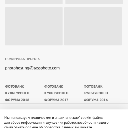
ПОДДЕРЖКА ПРОЕКТА
photohosting@tassphoto.com
ФОТОБАНК
ФОТОБАНК
ФОТОБАНК
КУЛЬТУРНОГО
КУЛЬТУРНОГО
КУЛЬТУРНОГО
ФОРУМА 2018
ФОРУМА 2017
ФОРУМА 2016
Материалы, размещаемые на сайте, доступны
Мы используем технические и аналитические* cookie-файлы
участникам мероприятия, а также средствам массовой
для сбора информации и улучшения работоспособности нашего
сайта. Узнать больше об обработке данных вы можете
информации в целях освещения мероприятия