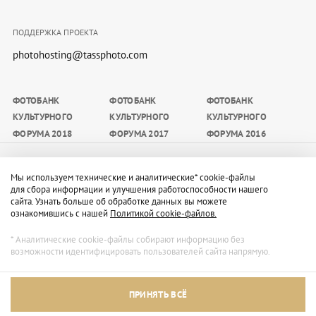
ПОДДЕРЖКА ПРОЕКТА
photohosting@tassphoto.com
ФОТОБАНК
ФОТОБАНК
ФОТОБАНК
КУЛЬТУРНОГО
КУЛЬТУРНОГО
КУЛЬТУРНОГО
ФОРУМА 2018
ФОРУМА 2017
ФОРУМА 2016
Материалы, размещаемые на сайте, доступны
Мы используем технические и аналитические* cookie-файлы
участникам мероприятия, а также средствам массовой
для сбора информации и улучшения работоспособности нашего
сайта. Узнать больше об обработке данных вы можете
информации в целях освещения мероприятия
ознакомившись с нашей
Политикой cookie-файлов.
(редакционных целях) в период его проведения с
обязательным указанием имени автора и источника в
* Аналитические cookie-файлы собирают информацию без
возможности идентифицировать пользователей сайта напрямую.
следующем порядке: Пресс-служба Санкт-
Петербургского международного культурного
Архивный режим
форума/Автор/ТАСС.
ПРИНЯТЬ ВСЁ
Правила обработки персональных данных