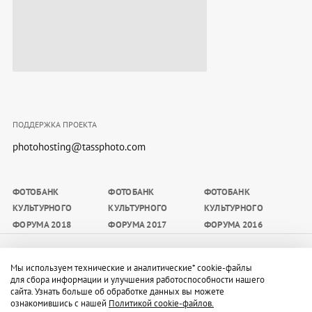
ПОДДЕРЖКА ПРОЕКТА
photohosting@tassphoto.com
ФОТОБАНК
ФОТОБАНК
ФОТОБАНК
КУЛЬТУРНОГО
КУЛЬТУРНОГО
КУЛЬТУРНОГО
ФОРУМА 2018
ФОРУМА 2017
ФОРУМА 2016
Материалы, размещаемые на сайте, доступны
Мы используем технические и аналитические* cookie-файлы
участникам мероприятия, а также средствам массовой
для сбора информации и улучшения работоспособности нашего
сайта. Узнать больше об обработке данных вы можете
информации в целях освещения мероприятия
ознакомившись с нашей
Политикой cookie-файлов.
(редакционных целях) в период его проведения с