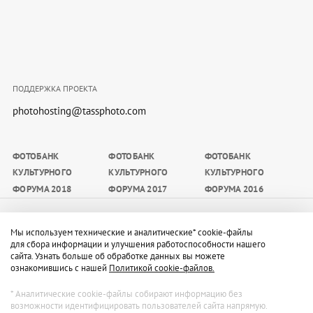
ПОДДЕРЖКА ПРОЕКТА
photohosting@tassphoto.com
ФОТОБАНК
ФОТОБАНК
ФОТОБАНК
КУЛЬТУРНОГО
КУЛЬТУРНОГО
КУЛЬТУРНОГО
ФОРУМА 2018
ФОРУМА 2017
ФОРУМА 2016
Материалы, размещаемые на сайте, доступны
Мы используем технические и аналитические* cookie-файлы
участникам мероприятия, а также средствам массовой
для сбора информации и улучшения работоспособности нашего
сайта. Узнать больше об обработке данных вы можете
информации в целях освещения мероприятия
ознакомившись с нашей
Политикой cookie-файлов.
(редакционных целях) в период его проведения с
обязательным указанием имени автора и источника в
* Аналитические cookie-файлы собирают информацию без
возможности идентифицировать пользователей сайта напрямую.
следующем порядке: Пресс-служба Санкт-