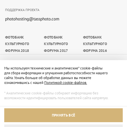
ПОДДЕРЖКА ПРОЕКТА
photohosting@tassphoto.com
ФОТОБАНК
ФОТОБАНК
ФОТОБАНК
КУЛЬТУРНОГО
КУЛЬТУРНОГО
КУЛЬТУРНОГО
ФОРУМА 2018
ФОРУМА 2017
ФОРУМА 2016
Материалы, размещаемые на сайте, доступны
Мы используем технические и аналитические* cookie-файлы
участникам мероприятия, а также средствам массовой
для сбора информации и улучшения работоспособности нашего
сайта. Узнать больше об обработке данных вы можете
информации в целях освещения мероприятия
ознакомившись с нашей
Политикой cookie-файлов.
(редакционных целях) в период его проведения с
обязательным указанием имени автора и источника в
* Аналитические cookie-файлы собирают информацию без
возможности идентифицировать пользователей сайта напрямую.
следующем порядке: Пресс-служба Санкт-
Петербургского международного культурного
Архивный режим
форума/Автор/ТАСС.
ПРИНЯТЬ ВСЁ
Правила обработки персональных данных
Сайт доступен только для просмотра.