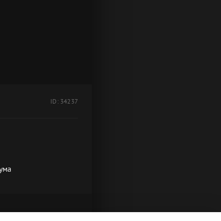
ID: 34237
ума