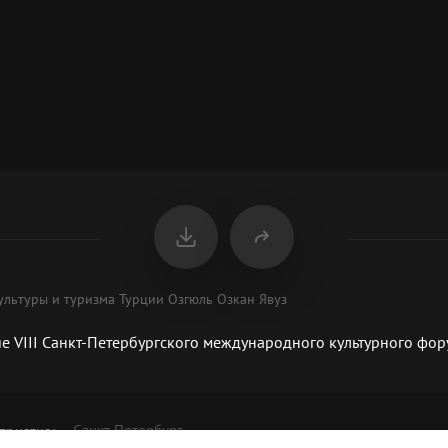
ультуры и туризма Турции Озгюль Озкан Явуз
 VIII Санкт-Петербургского международного культурного фор
Санкт-Петербург
приятия
: