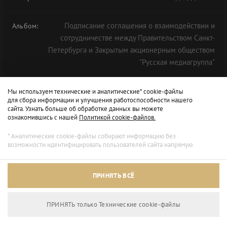
Подписание соглашения о взаимодействии и
Альбом:
сотрудничестве между Правительством Санкт-
Петербурга и Закрытым акционерным обществом
"Русская медиагруппа"
Мы используем технические и аналитические* cookie-файлы
для сбора информации и улучшения работоспособности нашего
сайта. Узнать больше об обработке данных вы можете
ознакомившись с нашей
Политикой cookie-файлов.
* Аналитические cookie-файлы собирают информацию без
возможности идентифицировать пользователей сайта напрямую.
Архивный режим
ПРИНЯТЬ ВСЁ
Сайт доступен только для просмотра.
ПРИНЯТЬ только Технические сookie-файлы