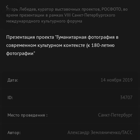
Игорь Лебедев, куратор выставочных проектов, РОСФОТО, во
время презентации в рамках VIII Санкт-Петербургского
международного культурного форума
Презентация проекта "Гуманитарная фотография в
В АРХИВЕ
современном культурном контексте (к 180-летию
фотографии"
14 ноября 2019
Дата:
34707
ID:
Санкт-Петербург
Место проведения
:
Александр Земляниченко/ТАСС
Автор: