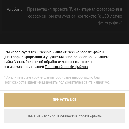
Презентация проекта "Гуманитарная фотография в
Альбом:
современном культурном контексте (к 180-летию
фотографии"
Мы используем технические и аналитические* cookie-файлы
для сбора информации и улучшения работоспособности нашего
сайта. Узнать больше об обработке данных вы можете
ознакомившись с нашей
Политикой cookie-файлов.
* Аналитические cookie-файлы собирают информацию без
возможности идентифицировать пользователей сайта напрямую.
Архивный режим
ПРИНЯТЬ ВСЁ
Сайт доступен только для просмотра.
ПРИНЯТЬ только Технические сookie-файлы