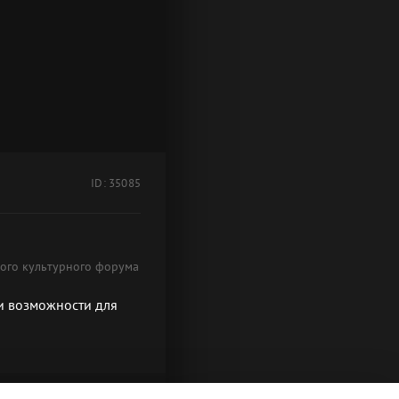
ID: 35085
ного культурного форума
 и возможности для