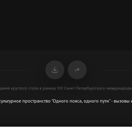
ремя круглого стола в рамках VIII Санкт-Петербургского международ
культурное пространство "Одного пояса, одного пути" - вызовы