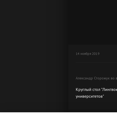
14 ноября 2019
Александр Сторожук во в
Круглый стол "Лингво
университетов"