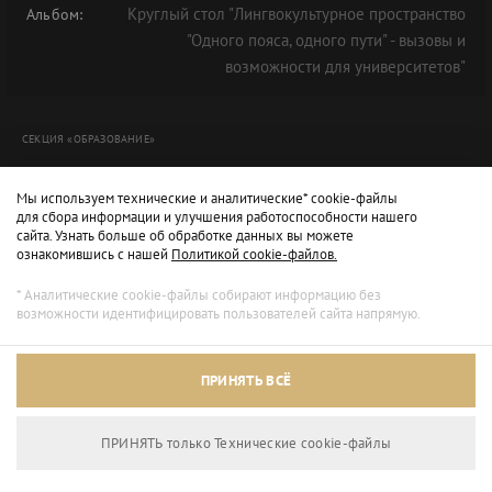
Круглый стол "Лингвокультурное пространство
Альбом:
"Одного пояса, одного пути" - вызовы и
возможности для университетов"
СЕКЦИЯ «ОБРАЗОВАНИЕ»
Мы используем технические и аналитические* cookie-файлы
для сбора информации и улучшения работоспособности нашего
сайта. Узнать больше об обработке данных вы можете
ознакомившись с нашей
Политикой cookie-файлов.
* Аналитические cookie-файлы собирают информацию без
возможности идентифицировать пользователей сайта напрямую.
Архивный режим
ПРИНЯТЬ ВСЁ
Сайт доступен только для просмотра.
ПРИНЯТЬ только Технические сookie-файлы