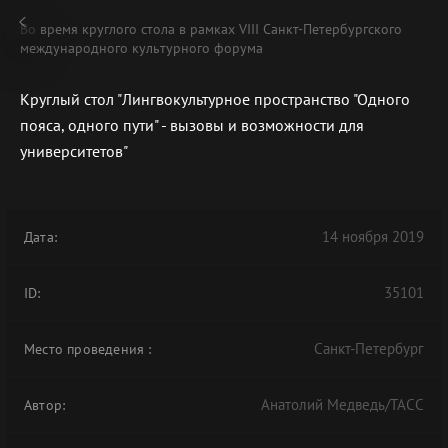
Во время круглого стола в рамках VIII Санкт-Петербургского
международного культурного форума
Круглый стол "Лингвокультурное пространство "Одного
пояса, одного пути" - вызовы и возможности для
В АРХИВЕ
университетов"
14 ноября 2019
Дата:
35101
ID:
Санкт-Петербург
Место проведения
:
Анатолий Медведь/ТАСС
Автор: