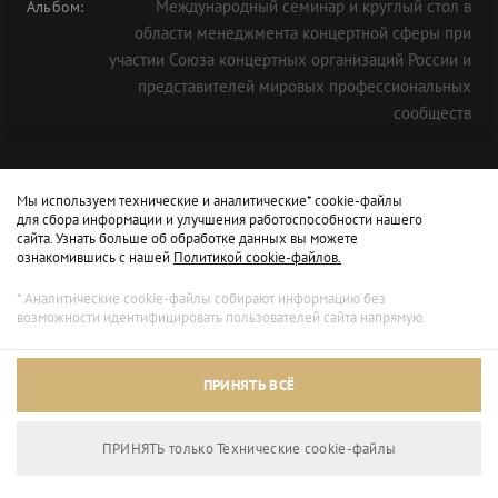
Международный семинар и круглый стол в
Альбом:
области менеджмента концертной сферы при
участии Союза концертных организаций России и
представителей мировых профессиональных
сообществ
СЕКЦИЯ «МУЗЫКА»
Мы используем технические и аналитические* cookie-файлы
для сбора информации и улучшения работоспособности нашего
сайта. Узнать больше об обработке данных вы можете
ознакомившись с нашей
Политикой cookie-файлов.
* Аналитические cookie-файлы собирают информацию без
возможности идентифицировать пользователей сайта напрямую.
Архивный режим
ПРИНЯТЬ ВСЁ
Сайт доступен только для просмотра.
ПРИНЯТЬ только Технические сookie-файлы