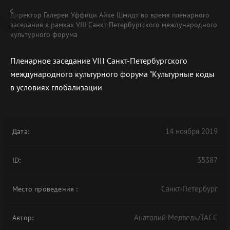
Директор Галереи Уффици Айке Шмидт во время пленарного
заседания в рамках VIII Санкт-Петербургского международного
культурного форума
Пленарное заседание VIII Санкт-Петербургского
В АРХИВЕ
международного культурного форума "Культурные коды
в условиях глобализации
14 ноября 2019
Дата:
35387
ID:
Санкт-Петербург
Место проведения
:
Анатолий Медведь/ТАСС
Автор: