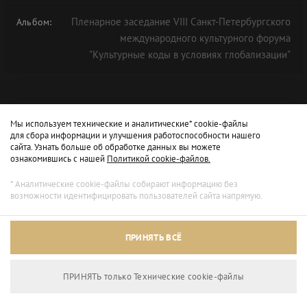
Пленарное заседание VIII Санкт-Петербургского
Альбом:
международного культурного форума
"Культурные коды в условиях глобализации"
Мы используем технические и аналитические* cookie-файлы
для сбора информации и улучшения работоспособности нашего
сайта. Узнать больше об обработке данных вы можете
ознакомившись с нашей
Политикой cookie-файлов.
* Аналитические cookie-файлы собирают информацию без
возможности идентифицировать пользователей сайта напрямую.
Архивный режим
ПРИНЯТЬ ВСЁ
Сайт доступен только для просмотра.
ПРИНЯТЬ только Технические сookie-файлы