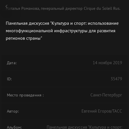
Наталья Романова, генеральный директор Cirque du Soleil Rus.
Панельная дискуссия "Культура и спорт: использование
многофункциональной инфраструктуры для развития
регионов страны"
В АРХИВЕ
14 ноября 2019
Дата:
35479
ID:
Санкт-Петербург
Место проведения
:
Евгений Егоров/ТАСС
Автор:
Панельная дискуссия "Культура и спорт:
Альбом: