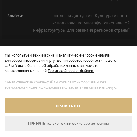
Панельная дискуссия "Культура и спорт:
Альбом:
использование многофункциональной
инфраструктуры для развития регионов страны"
Мы используем технические и аналитические* cookie-файлы
для сбора информации и улучшения работоспособности нашего
сайта. Узнать больше об обработке данных вы можете
ознакомившись с нашей
Политикой cookie-файлов.
* Аналитические cookie-файлы собирают информацию без
возможности идентифицировать пользователей сайта напрямую.
Архивный режим
ПРИНЯТЬ ВСЁ
Сайт доступен только для просмотра.
ПРИНЯТЬ только Технические сookie-файлы