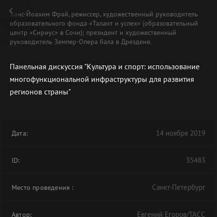
Ханс-Йоахим Фрай, режиссер, художественный руководитель
образовательного фонда «Талант и успех» (образовательный
центр «Сириус» в Сочи); президент и художественный
руководитель Земпер-Опера бала в Дрездене.
Панельная дискуссия "Культура и спорт: использование
В АРХИВЕ
многофункциональной инфраструктуры для развития
регионов страны"
14 ноября 2019
Дата:
35483
ID:
Санкт-Петербург
Место проведения
:
Евгений Егоров/ТАСС
Автор: