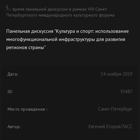
Во время панельной дискуссии в рамках VIII Санкт-
Петербургского международного культурного форума
Панельная дискуссия "Культура и спорт: использование
многофункциональной инфраструктуры для развития
В АРХИВЕ
регионов страны"
14 ноября 2019
Дата:
35487
ID:
Санкт-Петербург
Место проведения
:
Евгений Егоров/ТАСС
Автор: