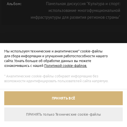
Панельная дискуссия "Культура и спорт:
Альбом:
использование многофункциональной
инфраструктуры для развития регионов страны"
Мы используем технические и аналитические* cookie-файлы
для сбора информации и улучшения работоспособности нашего
сайта. Узнать больше об обработке данных вы можете
ознакомившись с нашей
Политикой cookie-файлов.
* Аналитические cookie-файлы собирают информацию без
возможности идентифицировать пользователей сайта напрямую.
Архивный режим
ПРИНЯТЬ ВСЁ
Сайт доступен только для просмотра.
ПРИНЯТЬ только Технические сookie-файлы