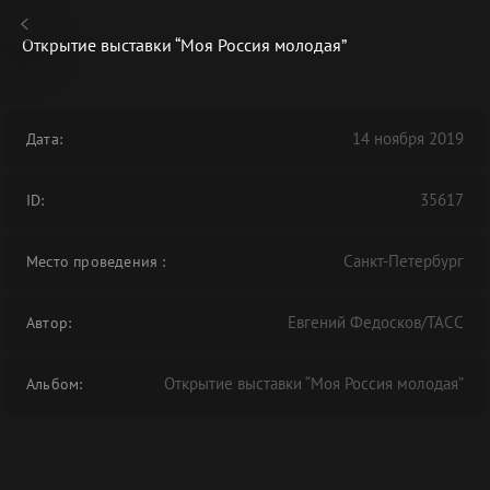
Открытие выставки “Моя Россия молодая”
14 ноября 2019
Дата:
В АРХИВЕ
35617
ID:
Санкт-Петербург
Место проведения
:
Евгений Федосков/ТАСС
Автор:
Открытие выставки “Моя Россия молодая”
Альбом: