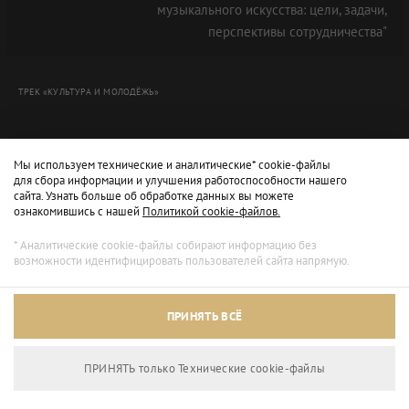
музыкального искусства: цели, задачи,
перспективы сотрудничества"
ТРЕК «КУЛЬТУРА И МОЛОДЁЖЬ»
Мы используем технические и аналитические* cookie-файлы
для сбора информации и улучшения работоспособности нашего
сайта. Узнать больше об обработке данных вы можете
ознакомившись с нашей
Политикой cookie-файлов.
* Аналитические cookie-файлы собирают информацию без
возможности идентифицировать пользователей сайта напрямую.
Архивный режим
ПРИНЯТЬ ВСЁ
Сайт доступен только для просмотра.
ПРИНЯТЬ только Технические сookie-файлы