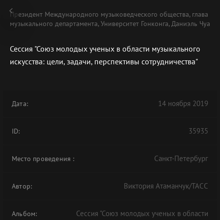
Президент Международного музыковедческого общества, глава
музыкального департамента, Университет Гонконга, Даниэль Чуа
Сессия "Союз молодых ученых в области музыкального
искусства: цели, задачи, перспективы сотрудничества"
В АРХИВЕ
14 ноября 2019
Дата:
35935
ID:
Санкт-Петербург
Место проведения
:
Виктория Атаманчук/ТАСС
Автор:
Сессия "Союз молодых ученых в области
Альбом: