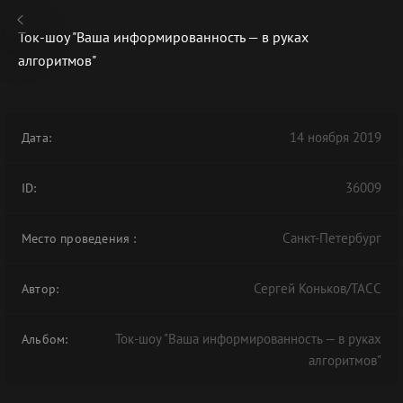
Ток-шоу "Ваша информированность — в руках
алгоритмов"
В АРХИВЕ
14 ноября 2019
Дата:
36009
ID:
Санкт-Петербург
Место проведения
:
Сергей Коньков/ТАСС
Автор:
Ток-шоу "Ваша информированность — в руках
Альбом:
алгоритмов"