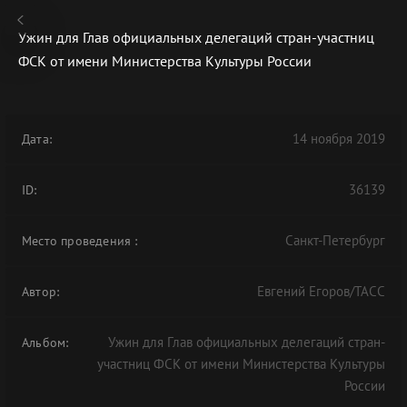
Ужин для Глав официальных делегаций стран-участниц
ФСК от имени Министерства Культуры России
В АРХИВЕ
14 ноября 2019
Дата:
36139
ID:
Санкт-Петербург
Место проведения
:
Евгений Егоров/ТАСС
Автор:
Ужин для Глав официальных делегаций стран-
Альбом:
участниц ФСК от имени Министерства Культуры
России