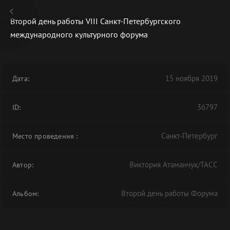
Второй день работы VIII Санкт-Петербургского
международного культурного форума
В АРХИВЕ
15 ноября 2019
Дата:
36797
ID:
Санкт-Петербург
Место проведения
:
Виктория Атаманчук/ТАСС
Автор:
Второй день работы Форума
Альбом: