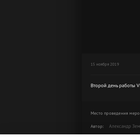
15 ноября 2019
Второй день работы V
Место проведения
меро
Александр Зе
Автор:
Второй день
Альбом: