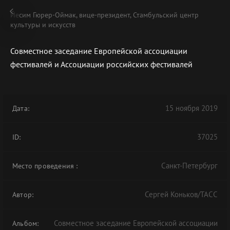
Йеcим Гюрер-Оймак, вице-президент, Стамбульский центр
культуры и искусств
Совместное заседание Европейской ассоциации
фестивалей и Ассоциации российских фестивалей
В АРХИВЕ
15 ноября 2019
Дата:
37025
ID:
Санкт-Петербург
Место проведения
:
Сергей Коньков/ТАСС
Автор:
Совместное заседание Европейской ассоциации
Альбом: