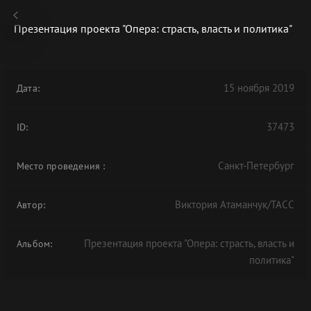
Презентация проекта "Опера: страсть, власть и политика"
15 ноября 2019
Дата:
В АРХИВЕ
37473
ID:
Санкт-Петербург
Место проведения
:
Виктория Атаманчук/ТАСС
Автор:
Презентация проекта "Опера: страсть, власть и
Альбом:
политика"