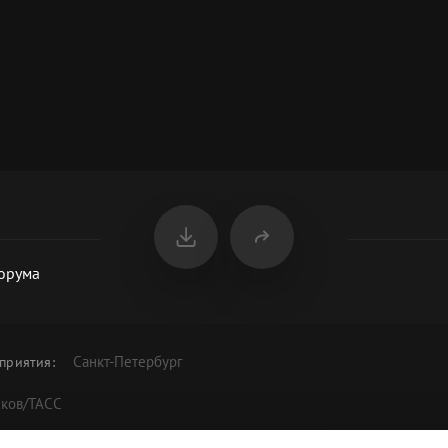
форума
Санкт-Петербург
приятия
:
сков/ТАСС
 работы Форума