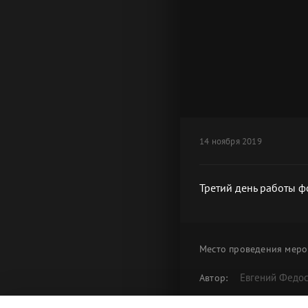
14 ноября 2019
Третий день работы 
Место проведения
меро
Евгений Федо
Автор:
Третий день
Альбом: