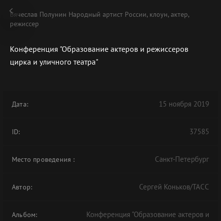
Вячеслав Полунин Народный артист России, клоун, актер,
режиссер
Конференция "Образование актеров и режиссеров
цирка и уличного театра"
В АРХИВЕ
15 ноября 2019
Дата:
37585
ID:
Санкт-Петербург
Место проведения
:
Сергей Коньков/ТАСС
Автор:
Конференция "Образование актеров и
Альбом: