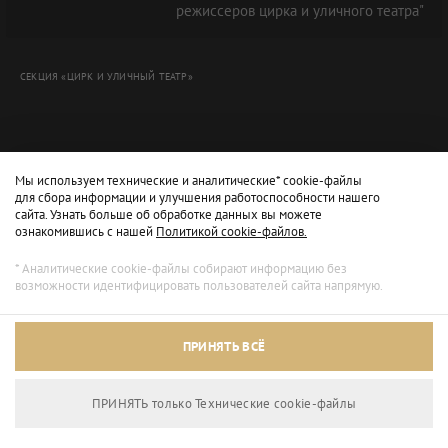
режиссеров цирка и уличного театра"
СЕКЦИЯ «ЦИРК И УЛИЧНЫЙ ТЕАТР»
Мы используем технические и аналитические* cookie-файлы
для сбора информации и улучшения работоспособности нашего
сайта. Узнать больше об обработке данных вы можете
ознакомившись с нашей
Политикой cookie-файлов.
* Аналитические cookie-файлы собирают информацию без
возможности идентифицировать пользователей сайта напрямую.
Архивный режим
ПРИНЯТЬ ВСЁ
Сайт доступен только для просмотра.
ПРИНЯТЬ только Технические сookie-файлы