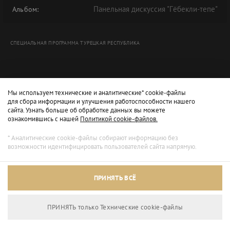
Панельная дискуссия "Гёбекли-тепе"
Альбом:
СПЕЦИАЛЬНАЯ ПРОГРАММА ТУРЕЦКАЯ РЕСПУБЛИКА
Мы используем технические и аналитические* cookie-файлы
для сбора информации и улучшения работоспособности нашего
сайта. Узнать больше об обработке данных вы можете
ознакомившись с нашей
Политикой cookie-файлов.
* Аналитические cookie-файлы собирают информацию без
возможности идентифицировать пользователей сайта напрямую.
Архивный режим
ПРИНЯТЬ ВСЁ
Сайт доступен только для просмотра.
ПРИНЯТЬ только Технические сookie-файлы