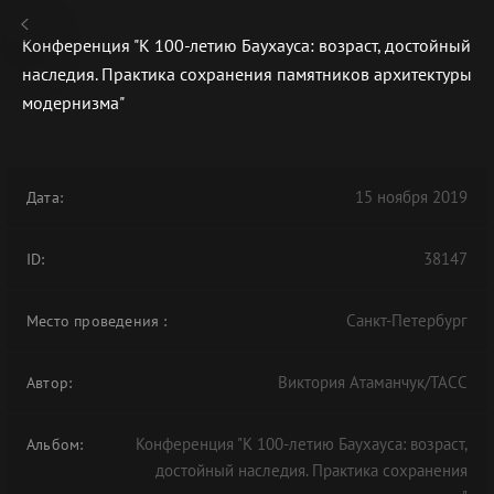
Конференция "К 100-летию Баухауса: возраст, достойный
наследия. Практика сохранения памятников архитектуры
модернизма"
В АРХИВЕ
15 ноября 2019
Дата:
38147
ID:
Санкт-Петербург
Место проведения
:
Виктория Атаманчук/ТАСС
Автор:
Конференция "К 100-летию Баухауса: возраст,
Альбом:
достойный наследия. Практика сохранения