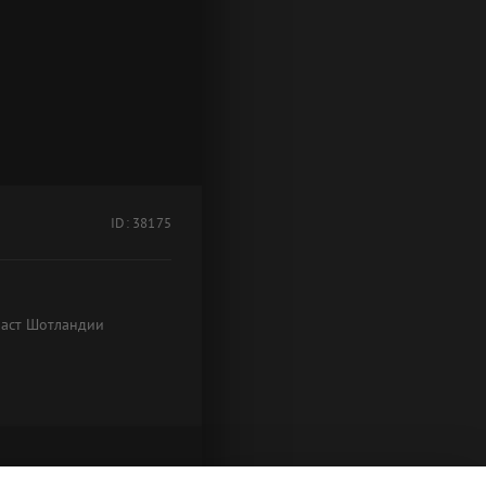
ID: 38175
раст Шотландии