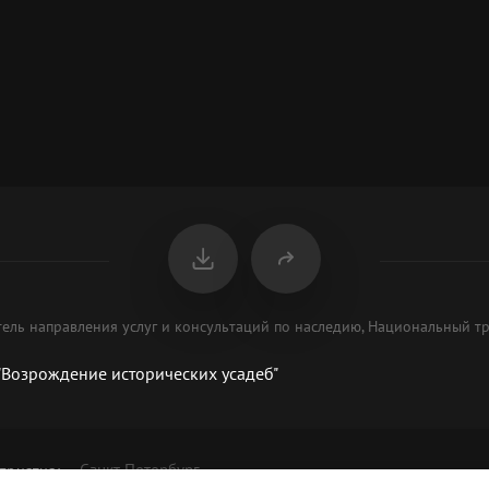
тель направления услуг и консультаций по наследию, Национальный т
"Возрождение исторических усадеб"
Санкт-Петербург
приятия
: