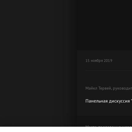
15 ноября 2019
Майкл Тервей, руководи
Панельная дискуссия 
Место проведения
меро