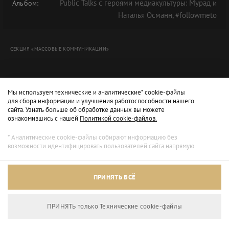
Public Talks с героями медиакультуры: Мурад и
Альбом:
Наталья Османн, #followmeto
СЕКЦИЯ «МАССОВЫЕ КОММУНИКАЦИИ»
Мы используем технические и аналитические* cookie-файлы
для сбора информации и улучшения работоспособности нашего
сайта. Узнать больше об обработке данных вы можете
ознакомившись с нашей
Политикой cookie-файлов.
* Аналитические cookie-файлы собирают информацию без
возможности идентифицировать пользователей сайта напрямую.
Архивный режим
ПРИНЯТЬ ВСЁ
Сайт доступен только для просмотра.
ПРИНЯТЬ только Технические сookie-файлы