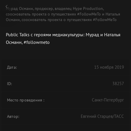
Мурад Османн, продюсер, владелец Hype Production,
сооснователь проекта о путешествиях #FollowMeTo и Наталья
Османн, сооснователь проекта о путешествиях #FollowMeTo
Public Talks с героями медиакультуры: Мурад и Наталья
В АРХИВЕ
Османн, #followmeto
15 ноября 2019
Дата:
38257
ID:
Санкт-Петербург
Место проведения
:
Евгений Старцев/ТАСС
Автор: