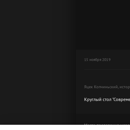
15 ноября 2019
Яцек Копчиньский, истор
Круглый стол "Соврем
Место проведения
меро