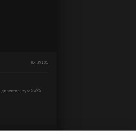
ID: 39101
и директор, музей «XX