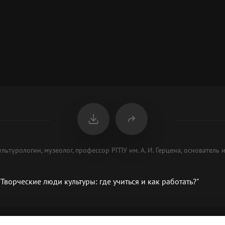
льтурологии, музеолог, профессор РГПУ им. А. И. Герцена, основатель 
Творческие люди культуры: где учиться и как работать?"