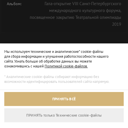
Гала-открытие VIII Санкт-Петербургского
Альбом:
международного культурного форума,
посвященное закрытию Театральной олимпиады
2019
Мы используем технические и аналитические* cookie-файлы
для сбора информации и улучшения работоспособности нашего
сайта. Узнать больше об обработке данных вы можете
ознакомившись с нашей
Политикой cookie-файлов.
* Аналитические cookie-файлы собирают информацию без
возможности идентифицировать пользователей сайта напрямую.
Архивный режим
ПРИНЯТЬ ВСЁ
Сайт доступен только для просмотра.
ПРИНЯТЬ только Технические сookie-файлы