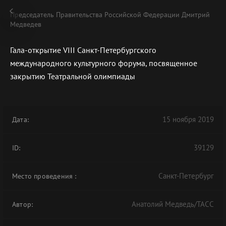
Председатель Правительства Российской Федерации Дмитрий
Медведев
Гала-открытие VIII Санкт-Петербургского
международного культурного форума, посвященное
В АРХИВЕ
закрытию Театральной олимпиады
15 ноября 2019
Дата:
39129
ID:
Санкт-Петербург
Место проведения
:
Анатолий Медведь/ТАСС
Автор: