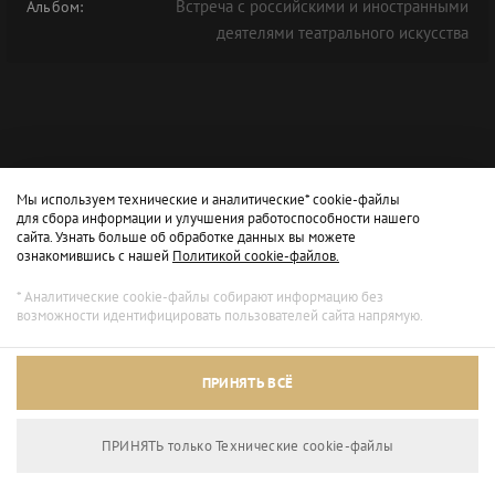
Встреча с российскими и иностранными
Альбом:
деятелями театрального искусства
Мы используем технические и аналитические* cookie-файлы
для сбора информации и улучшения работоспособности нашего
сайта. Узнать больше об обработке данных вы можете
ознакомившись с нашей
Политикой cookie-файлов.
* Аналитические cookie-файлы собирают информацию без
возможности идентифицировать пользователей сайта напрямую.
Архивный режим
ПРИНЯТЬ ВСЁ
Сайт доступен только для просмотра.
ПРИНЯТЬ только Технические сookie-файлы