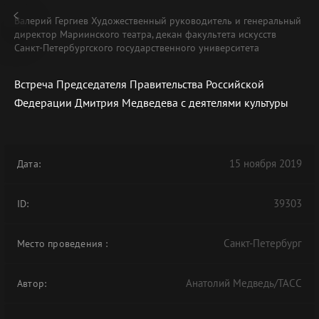
Валерий Гергиев Художественный руководитель и генеральный
директор Мариинского театра, декан факультета искусств
Санкт-Петербургского государственного университета
Встреча Председателя Правительства Российской
В АРХИВЕ
Федерации Дмитрия Медведева с деятелями культуры
15 ноября 2019
Дата:
39303
ID:
Санкт-Петербург
Место проведения
:
Анатолий Медведь/ТАСС
Автор: